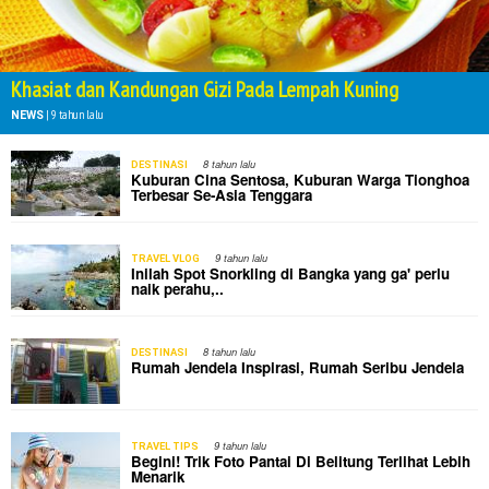
Khasiat dan Kandungan Gizi Pada Lempah Kuning
|
9 tahun lalu
NEWS
8 tahun lalu
DESTINASI
Kuburan Cina Sentosa, Kuburan Warga Tionghoa
Terbesar Se-Asia Tenggara
9 tahun lalu
TRAVEL VLOG
Inilah Spot Snorkling di Bangka yang ga' perlu
naik perahu,..
8 tahun lalu
DESTINASI
Rumah Jendela Inspirasi, Rumah Seribu Jendela
9 tahun lalu
TRAVEL TIPS
Begini! Trik Foto Pantai Di Belitung Terlihat Lebih
Menarik