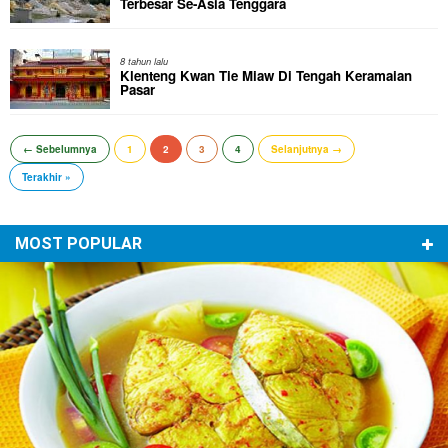
Terbesar Se-Asia Tenggara
8 tahun lalu
Klenteng Kwan Tie Miaw Di Tengah Keramaian
Pasar
← Sebelumnya
1
2
3
4
Selanjutnya →
Terakhir »
MOST POPULAR