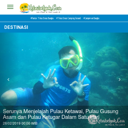
Toggle
navigation
Pantai Tikus Emas Bangka
Tikus Emas Camping Ground
Campervan Bangka
DESTINASI
erunya Menjelajah Pulau Ketawai, Pulau Gusung
sam dan Pulau Ketugar Dalam Satu Hari
P
/02/2019 00:00 WIB
25