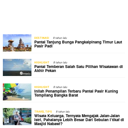
8 tahun lalu
DESTINASI
Pantai Tanjung Bunga Pangkalpinang Timur Laut
Pasir Padi
8 tahun lalu
HIGHLIGHT
Pantai Temberan Salah Satu Pilihan Wisatawan di
Akhir Pekan
8 tahun lalu
HIGHLIGHT
Inilah Penampilan Terbaru Pantai Pasir Kuning
Tempilang Bangka Barat
8 tahun lalu
TRAVEL TIPS
Wisata Keluarga, Ternyata Mengajak Jalan-Jalan
Istri, Pahalanya Lebih Besar Dari Sebulan I’tikaf di
Masjid Nabawi?