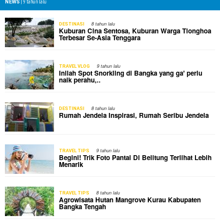
|
9 tahun lalu
NEWS
8 tahun lalu
DESTINASI
Kuburan Cina Sentosa, Kuburan Warga Tionghoa
Terbesar Se-Asia Tenggara
9 tahun lalu
TRAVEL VLOG
Inilah Spot Snorkling di Bangka yang ga' perlu
naik perahu,..
8 tahun lalu
DESTINASI
Rumah Jendela Inspirasi, Rumah Seribu Jendela
9 tahun lalu
TRAVEL TIPS
Begini! Trik Foto Pantai Di Belitung Terlihat Lebih
Menarik
8 tahun lalu
TRAVEL TIPS
Agrowisata Hutan Mangrove Kurau Kabupaten
Bangka Tengah