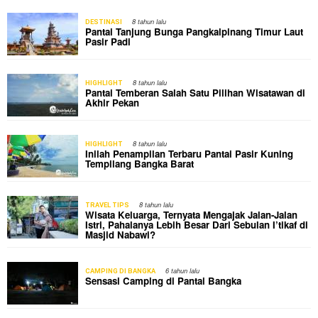
8 tahun lalu
DESTINASI
Pantai Tanjung Bunga Pangkalpinang Timur Laut
Pasir Padi
8 tahun lalu
HIGHLIGHT
Pantai Temberan Salah Satu Pilihan Wisatawan di
Akhir Pekan
8 tahun lalu
HIGHLIGHT
Inilah Penampilan Terbaru Pantai Pasir Kuning
Tempilang Bangka Barat
8 tahun lalu
TRAVEL TIPS
Wisata Keluarga, Ternyata Mengajak Jalan-Jalan
Istri, Pahalanya Lebih Besar Dari Sebulan I’tikaf di
Masjid Nabawi?
6 tahun lalu
CAMPING DI BANGKA
Sensasi Camping di Pantai Bangka