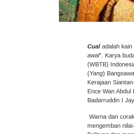
Cual
adalah kain 
awal
”. Karya bud
(WBTB) Indonesia
(
Yang
) Bangsawa
Kerajaan Siantan
Ence Wan Abdul H
Badarruddin I Ja
Warna dan cora
mengemban nilai-