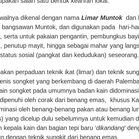
upakan salah satu bentuk kearifan lokal.
walnya dikenal dengan nama
Limar Muntok
dan h
 bangsawan Muntok, dan digunakan pada hari-har
, serta untuk pakaian pengantin, pembungkus bayi
, penutup mayit, hingga sebagai mahar yang lang
atus sosial (pangkat dan kedudukan) seseorang.
kan perpaduan teknik ikat (limar) dan teknik sung
jenis songket yang berkembang di daerah Palemb
 kain songket pada umumnya badan kain didominasi 
 dipenuhi oleh corak dari benang emas, khusus K
ominasi oleh benang-benang pakan atau benang lu
s) yang dicelup dulu sebelumnya untuk kemudian 
n kepala kain dan bagian tepi baru ‘
dikandang
’ de
un dengan teknik sungkit dari benang emas.