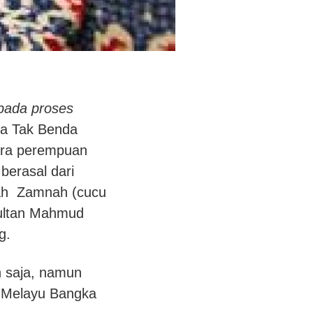
pada proses
ya Tak Benda
ara perempuan
erasal dari
lah Zamnah (cucu
Sultan Mahmud
g.
n saja, namun
g Melayu Bangka