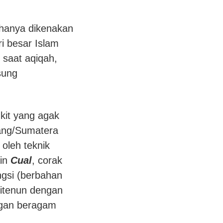
anya dikenakan
i besar Islam
 saat aqiqah,
sung
kit yang agak
ang/Sumatera
oleh teknik
ain
Cual
, corak
ngsi (berbahan
ditenun dengan
ngan beragam