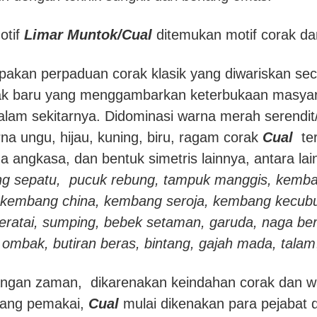
otif
Limar Muntok/Cual
ditemukan motif corak da
akan perpaduan corak klasik yang diwariskan sec
ak baru yang menggambarkan keterbukaan masyar
 alam sekitarnya. Didominasi warna merah serendi
na ungu, hijau, kuning, biru, ragam corak
Cual
ter
da angkasa, dan bentuk simetris lainnya, antara la
g sepatu, pucuk rebung, tampuk manggis, kemba
kembang china, kembang seroja, kembang kecu
eratai, sumping, bebek setaman, garuda, naga ber
 ombak, butiran beras, bintang, gajah mada, talam
ngan zaman, dikarenakan keindahan corak dan wa
 sang pemakai,
Cual
mulai dikenakan para pejabat 