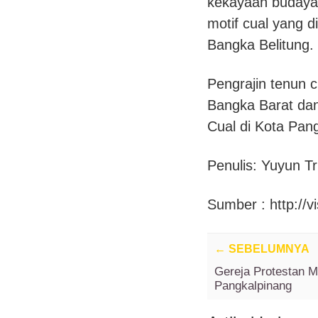
kekayaan budaya y
motif cual yang d
Bangka Belitung.
Pengrajin tenun 
Bangka Barat dan
Cual di Kota Pan
Penulis: Yuyun Tr
Sumber : http://v
←
SEBELUMNYA
Gereja Protestan M
Pangkalpinang