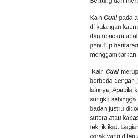
Belitung dan mer
Kain
Cual
pada a
di kalangan kaum
dan upacara adat
penutup hantaran
menggambarkan st
Kain
Cual
merupa
berbeda dengan 
lainnya. Apabila
sungkit sehingga
badan justru did
sutera atau kapa
teknik ikat. Bagia
corak yang diten