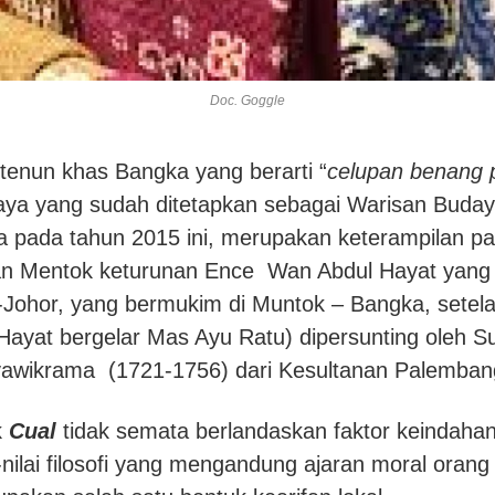
Doc. Goggle
tenun khas Bangka yang berarti “
celupan benang 
aya yang sudah ditetapkan sebagai Warisan Buda
 pada tahun 2015 ini, merupakan keterampilan p
n Mentok keturunan Ence Wan Abdul Hayat yang b
-Johor, yang bermukim di Muntok – Bangka, sete
ayat bergelar Mas Ayu Ratu) dipersunting oleh 
yawikrama (1721-1756) dari Kesultanan Palemban
k
Cual
tidak semata berlandaskan faktor keindaha
nilai filosofi yang mengandung ajaran moral oran