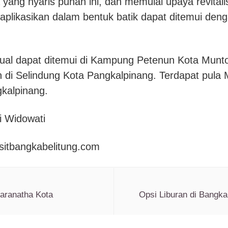
ang nyaris punah ini, dan memulai upaya revitalisa
iaplikasikan dalam bentuk batik dapat ditemui den
cual dapat ditemui di Kampung Petenun Kota Mun
 di Selindung Kota Pangkalpinang. Terdapat pula
gkalpinang.
i Widowati
isitbangkabelitung.com
aranatha Kota
Opsi Liburan di Bangk