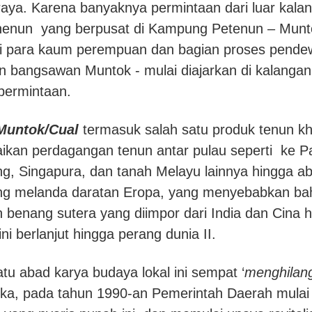
raya. Karena banyaknya permintaan dari luar kal
nenun yang berpusat di Kampung Petenun – Munt
si para kaum perempuan dan bagian proses pend
an bangsawan Muntok - mulai diajarkan di kalangan
 permintaan.
Muntok/Cual
termasuk salah satu produk tenun k
ikan perdagangan tenun antar pulau seperti ke 
ung, Singapura, dan tanah Melayu lainnya hingga a
ang melanda daratan Eropa, yang menyebabkan ba
benang sutera yang diimpor dari India dan Cina hi
ni berlanjut hingga perang dunia II.
tu abad karya budaya lokal ini sempat ‘
menghilan
ka, pada tahun 1990-an Pemerintah Daerah mulai