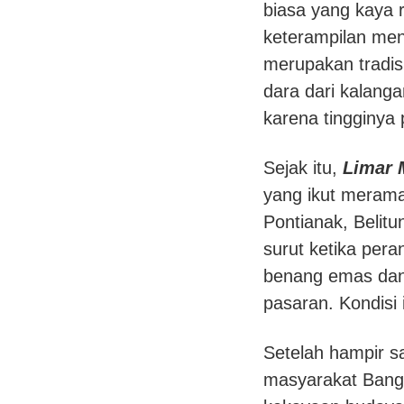
biasa yang kaya 
keterampilan me
merupakan tradi
dara dari kalang
karena tingginya
Sejak itu,
Limar 
yang ikut merama
Pontianak, Belit
surut ketika per
benang emas dan 
pasaran. Kondisi i
Setelah hampir sa
masyarakat Bang