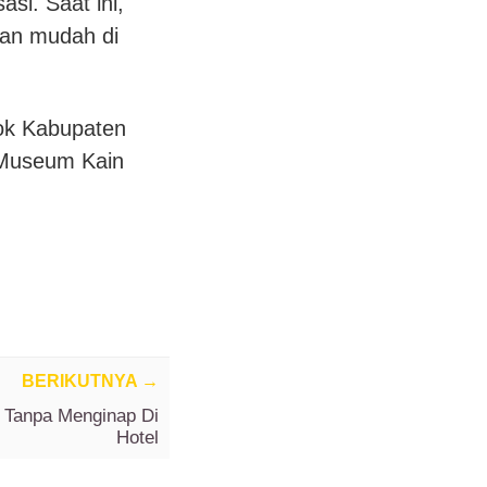
si. Saat ini,
gan mudah di
tok Kabupaten
 Museum Kain
BERIKUTNYA
→
a Tanpa Menginap Di
Hotel