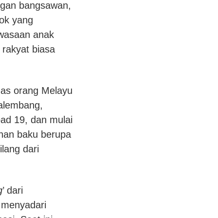
angan bangsawan,
ok yang
ewasaan anak
 rakyat biasa
has orang Melayu
Palembang,
bad 19, dan mulai
han baku berupa
lang dari
g
’ dari
 menyadari