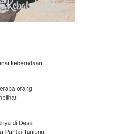
enai keberadaan
berapa orang
melihat
tnya di Desa
a Pantai Tanjung