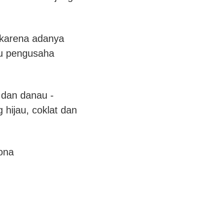
a karena adanya
atu pengusaha
 dan danau -
 hijau, coklat dan
sona