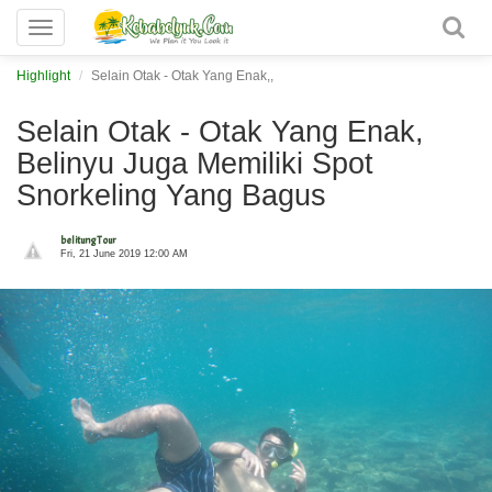
Toggle
navigation
Highlight
Selain Otak - Otak Yang Enak,,
Selain Otak - Otak Yang Enak,
Belinyu Juga Memiliki Spot
Snorkeling Yang Bagus
belitung Tour
Fri, 21 June 2019 12:00 AM