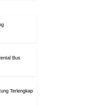
ng
Rental Bus
itung Terlengkap