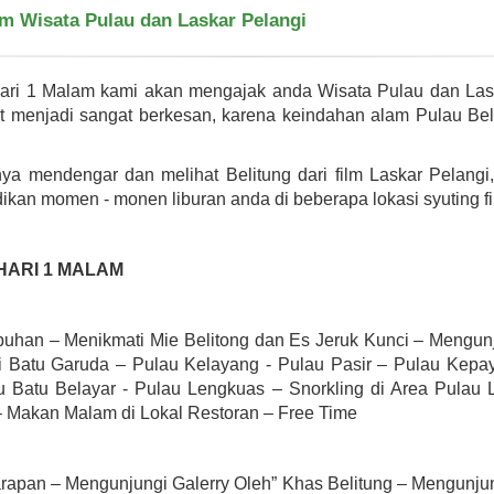
am Wisata Pulau dan Laskar Pelangi
Hari 1 Malam kami akan mengajak anda Wisata Pulau dan Las
t menjadi sangat berkesan, karena keindahan alam Pulau Be
ya mendengar dan melihat Belitung dari film Laskar Pelangi,
an momen - monen liburan anda di beberapa lokasi syuting fil
HARI 1 MALAM
buhan – Menikmati Mie Belitong dan Es Jeruk Kunci – Mengunj
i Batu Garuda – Pulau Kelayang - Pulau Pasir – Pulau Kepa
 Batu Belayar - Pulau Lengkuas – Snorkling di Area Pulau 
 – Makan Malam di Lokal Restoran – Free Time
arapan – Mengunjungi Galerry Oleh” Khas Belitung – Mengunj