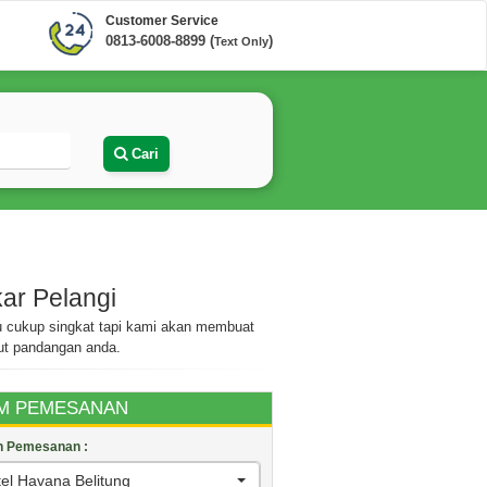
Customer Service
0813-6008-8899 (
)
Text Only
Cari
kar Pelangi
u cukup singkat tapi kami akan membuat
ut pandangan anda.
M PEMESANAN
an Pemesanan :
el Havana Belitung