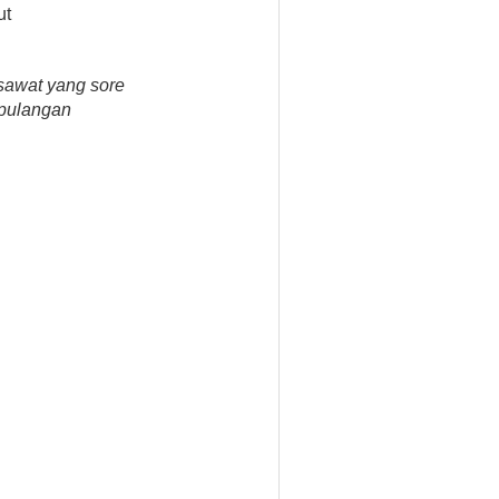
ut
esawat yang sore
epulangan