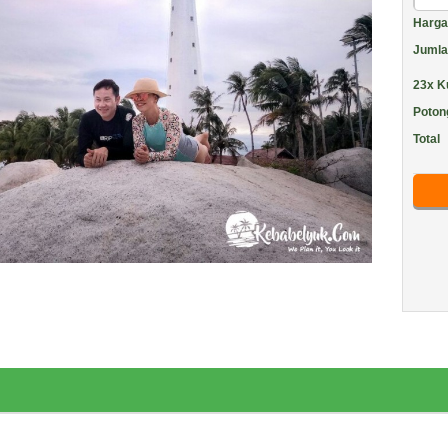
Harga 
Jumla
23x Ku
Poto
Total