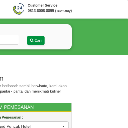
Customer Service
0813-6008-8899 (
)
Text Only
Cari
am
n beribadah sambil berwisata, kami akan
pantai - pantai dan menikmati kuliner
M PEMESANAN
an Pemesanan :
and Puncak Hotel