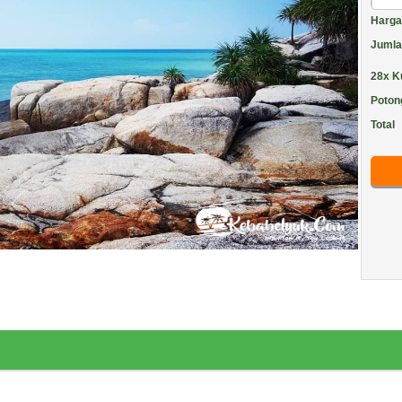
Harga 
Jumla
28x Ku
Poto
Total