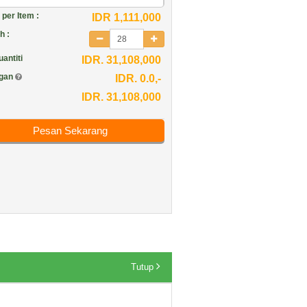
per Item :
IDR 1,111,000
h :
antiti
IDR. 31,108,000
ngan
IDR. 0.0,-
IDR. 31,108,000
Pesan Sekarang
Tutup