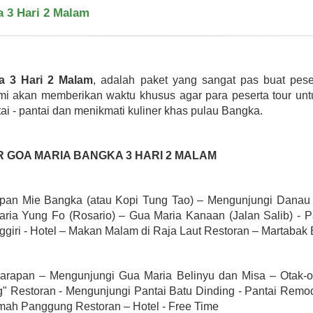
a 3 Hari 2 Malam
a 3 Hari 2 Malam
, adalah paket yang sangat pas buat pese
mi akan memberikan waktu khusus agar para peserta tour untu
tai - pantai dan menikmati kuliner khas pulau Bangka.
GOA MARIA BANGKA 3 HARI 2 MALAM
pan Mie Bangka (atau Kopi Tung Tao) – Mengunjungi Danau 
ria Yung Fo (Rosario) – Gua Maria Kanaan (Jalan Salib) - Pa
nggiri - Hotel – Makan Malam di Raja Laut Restoran – Martabak
 sarapan – Mengunjungi Gua Maria Belinyu dan Misa – Otak-
g" Restoran - Mengunjungi Pantai Batu Dinding - Pantai Remod
mah Panggung Restoran – Hotel - Free Time